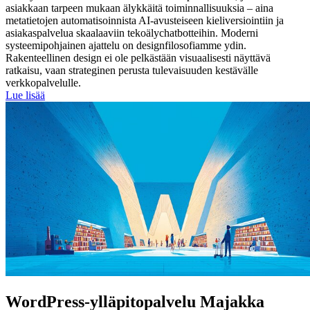
asiakkaan tarpeen mukaan älykkäitä toiminnallisuuksia – aina
metatietojen automatisoinnista AI-avusteiseen kieliversiointiin ja
asiakaspalvelua skaalaaviin tekoälychatbotteihin. Moderni
systeemipohjainen ajattelu on designfilosofiamme ydin.
Rakenteellinen design ei ole pelkästään visuaalisesti näyttävä
ratkaisu, vaan strateginen perusta tulevaisuuden kestävälle
verkkopalvelulle.
Lue lisää
WordPress-ylläpitopalvelu Majakka