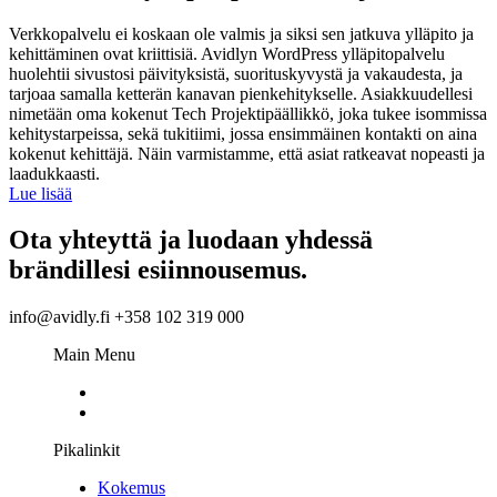
Verkkopalvelu ei koskaan ole valmis ja siksi sen jatkuva ylläpito ja
kehittäminen ovat kriittisiä. Avidlyn WordPress ylläpitopalvelu
huolehtii sivustosi päivityksistä, suorituskyvystä ja vakaudesta, ja
tarjoaa samalla ketterän kanavan pienkehitykselle. Asiakkuudellesi
nimetään oma kokenut Tech Projektipäällikkö, joka tukee isommissa
kehitystarpeissa, sekä tukitiimi, jossa ensimmäinen kontakti on aina
kokenut kehittäjä. Näin varmistamme, että asiat ratkeavat nopeasti ja
laadukkaasti.
Lue lisää
Ota yhteyttä ja luodaan yhdessä
brändillesi esiinnousemus.
info@avidly.fi +358 102 319 000
Main Menu
Pikalinkit
Kokemus