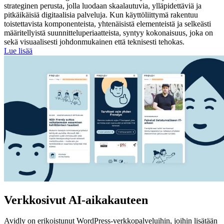
strateginen perusta, jolla luodaan skaalautuvia, ylläpidettäviä ja
pitkäikäisiä digitaalisia palveluja. Kun käyttöliittymä rakentuu
toistettavista komponenteista, yhtenäisistä elementeistä ja selkeästi
määritellyistä suunnitteluperiaatteista, syntyy kokonaisuus, joka on
sekä visuaalisesti johdonmukainen että teknisesti tehokas.
Lue lisää
Verkkosivut AI-aikakauteen
Avidly on erikoistunut WordPress-verkkopalveluihin, joihin lisätään