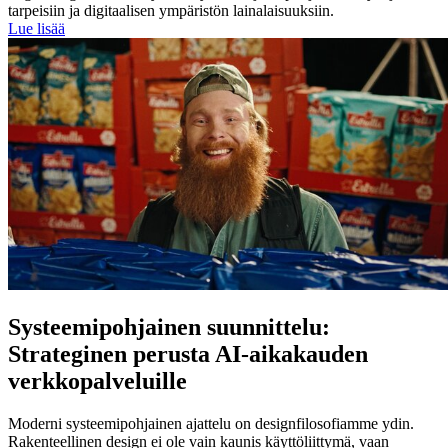
tarpeisiin ja digitaalisen ympäristön lainalaisuuksiin.
Lue lisää
Systeemipohjainen suunnittelu:
Strateginen perusta AI-aikakauden
verkkopalveluille
Moderni systeemipohjainen ajattelu on designfilosofiamme ydin.
Rakenteellinen design ei ole vain kaunis käyttöliittymä, vaan