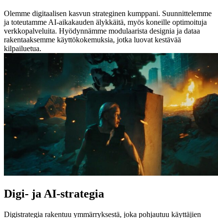
Olemme digitaalisen kasvun strateginen kumppani. Suunnittelemme
ja toteutamme AI-aikakauden älykkäitä, myös koneille optimoituja
verkkopalveluita. Hyödynnämme modulaarista designia ja dataa
rakentaaksemme käyttökokemuksia, jotka luovat kestävää
kilpailuetua.
Digi- ja AI-strategia
Digistrategia rakentuu ymmärryksestä, joka pohjautuu käyttäjien