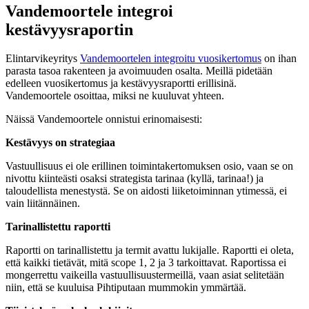
Vandemoortele integroi
kestävyysraportin
Elintarvikeyritys
Vandemoortelen integroitu vuosikertomus
on ihan
parasta tasoa rakenteen ja avoimuuden osalta. Meillä pidetään
edelleen vuosikertomus ja kestävyysraportti erillisinä.
Vandemoortele osoittaa, miksi ne kuuluvat yhteen.
Näissä Vandemoortele onnistui erinomaisesti:
Kestävyys on strategiaa
Vastuullisuus ei ole erillinen toimintakertomuksen osio, vaan se on
nivottu kiinteästi osaksi strategista tarinaa (kyllä, tarinaa!) ja
taloudellista menestystä. Se on aidosti liiketoiminnan ytimessä, ei
vain liitännäinen.
Tarinallistettu raportti
Raportti on tarinallistettu ja termit avattu lukijalle. Raportti ei oleta,
että kaikki tietävät, mitä scope 1, 2 ja 3 tarkoittavat. Raportissa ei
mongerrettu vaikeilla vastuullisuustermeillä, vaan asiat selitetään
niin, että se kuuluisa Pihtiputaan mummokin ymmärtää.