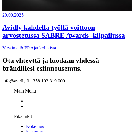
29.09.2025
Avidly kahdella työllä voittoon
arvostetussa SABRE Awards -kilpailussa
Viestintä & PR
Ajankohtaista
Ota yhteyttä ja luodaan yhdessä
brändillesi esiinnousemus.
info@avidly.fi +358 102 319 000
Main Menu
Pikalinkit
Kokemus
Näkemys