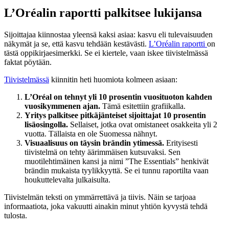
L’Oréalin raportti palkitsee lukijansa
Sijoittajaa kiinnostaa yleensä kaksi asiaa: kasvu eli tulevaisuuden
näkymät ja se, että kasvu tehdään kestävästi.
L’Oréalin raportti
on
tästä oppikirjaesimerkki. Se ei kiertele, vaan iskee tiivistelmässä
faktat pöytään.
Tiivistelmässä
kiinnitin heti huomiota kolmeen asiaan:
L’Oréal on tehnyt yli 10 prosentin vuosituoton kahden
vuosikymmenen ajan.
Tämä esitettiin grafiikalla.
Yritys palkitsee pitkäjänteiset sijoittajat 10 prosentin
lisäosingolla.
Sellaiset, jotka ovat omistaneet osakkeita yli 2
vuotta. Tällaista en ole Suomessa nähnyt.
Visuaalisuus on täysin brändin ytimessä.
Erityisesti
tiivistelmä on tehty äärimmäisen kutsuvaksi. Sen
muotilehtimäinen kansi ja nimi ”The Essentials” henkivät
brändin mukaista tyylikkyyttä. Se ei tunnu raportilta vaan
houkuttelevalta julkaisulta.
Tiivistelmän teksti on ymmärrettävä ja tiivis. Näin se tarjoaa
informaatiota, joka vakuutti ainakin minut yhtiön kyvystä tehdä
tulosta.