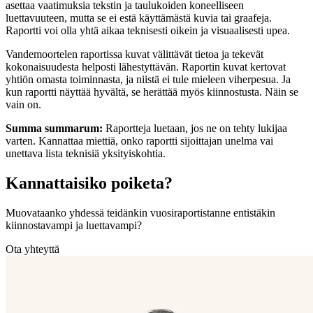
asettaa vaatimuksia tekstin ja taulukoiden koneelliseen
luettavuuteen, mutta se ei estä käyttämästä kuvia tai graafeja.
Raportti voi olla yhtä aikaa teknisesti oikein ja visuaalisesti upea.
Vandemoortelen raportissa kuvat välittävät tietoa ja tekevät
kokonaisuudesta helposti lähestyttävän. Raportin kuvat kertovat
yhtiön omasta toiminnasta, ja niistä ei tule mieleen viherpesua. Ja
kun raportti näyttää hyvältä, se herättää myös kiinnostusta. Näin se
vain on.
Summa summarum:
Raportteja luetaan, jos ne on tehty lukijaa
varten. Kannattaa miettiä, onko raportti sijoittajan unelma vai
unettava lista teknisiä yksityiskohtia.
Kannattaisiko poiketa?
Muovataanko yhdessä teidänkin vuosiraportistanne entistäkin
kiinnostavampi ja luettavampi?
Ota yhteyttä