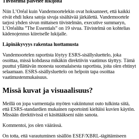
Tiivistelmä palvelee lukijoita
Niin L’Oréal kuin Vandemoortelekin ovat hoksanneet, että kaikki
eivät ehdi lukea satoja sivuja sisältävää järkälettä. Vandemoortele
tarjosi yhden sivun mittaisen tiivistelmän, executive summaryn,
L’Oréalilta ”The Essentials” on 19 sivua. Tiivistelmä on kohtelias
kädenojennus kiireiselle lukijalle.
Läpinäkyvyys rakentaa luottamusta
Vandemoortelen raportista löytyy ESRS-sisällysluettelo, joka
osoittaa, missä kohdassa mikäkin direktiivin vaatimus täyttyy. Tämä
puuttui yllättävän monesta suomalaisesta raportista, joita olen ehtinyt
selaamaan. ESRS-sisällysluettelo on helpoin tapa osoittaa
vaatimustenmukaisuus.
Missä kuvat ja visuaalisuus?
Meillä on jopa varmentajia myöten vakiintunut outo tulkinta siitä,
että ESRS-standardien mukainen raportointi kieltäisi kuvien käytön.
Missään direktiivissä ei käsittääkseni näin sanota.
Kommentoi, jos olen väärässä.
On totta, että varautuminen sisällön ESEF/XBRL-tägittämiseen