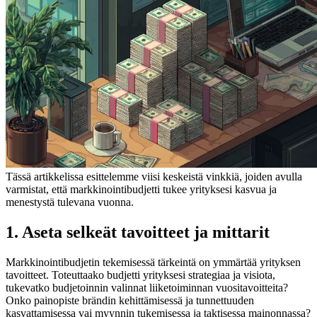
Tässä artikkelissa esittelemme viisi keskeistä vinkkiä, joiden avulla
varmistat, että markkinointibudjetti tukee yrityksesi kasvua ja
menestystä tulevana vuonna.
1. Aseta selkeät tavoitteet ja mittarit
Markkinointibudjetin tekemisessä tärkeintä on ymmärtää yrityksen
tavoitteet. Toteuttaako budjetti yrityksesi strategiaa ja visiota,
tukevatko budjetoinnin valinnat liiketoiminnan vuositavoitteita?
Onko painopiste brändin kehittämisessä ja tunnettuuden
kasvattamisessa vai myynnin tukemisessa ja taktisessa mainonnassa?