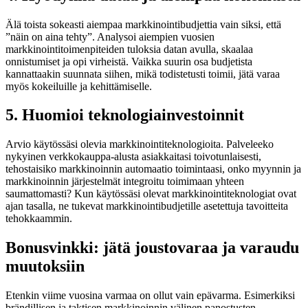
Älä toista sokeasti aiempaa markkinointibudjettia vain siksi, että
”näin on aina tehty”. Analysoi aiempien vuosien
markkinointitoimenpiteiden tuloksia datan avulla, skaalaa
onnistumiset ja opi virheistä. Vaikka suurin osa budjetista
kannattaakin suunnata siihen, mikä todistetusti toimii, jätä varaa
myös kokeiluille ja kehittämiselle.
5. Huomioi teknologiainvestoinnit
Arvio käytössäsi olevia markkinointiteknologioita. Palveleeko
nykyinen verkkokauppa-alusta asiakkaitasi toivotunlaisesti,
tehostaisiko markkinoinnin automaatio toimintaasi, onko myynnin ja
markkinoinnin järjestelmät integroitu toimimaan yhteen
saumattomasti? Kun käytössäsi olevat markkinointiteknologiat ovat
ajan tasalla, ne tukevat markkinointibudjetille asetettuja tavoitteita
tehokkaammin.
Bonusvinkki: jätä joustovaraa ja varaudu
muutoksiin
Etenkin viime vuosina varmaa on ollut vain epävarma. Esimerkiksi
brändillisen ja taktisen markkinoinnin välinen panostusten