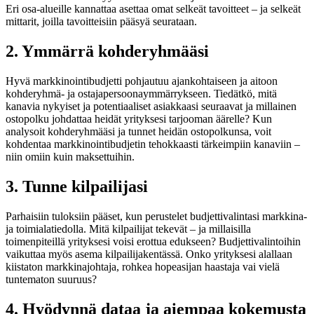
Eri osa-alueille kannattaa asettaa omat selkeät tavoitteet – ja selkeät
mittarit, joilla tavoitteisiin pääsyä seurataan.
2. Ymmärrä kohderyhmääsi
Hyvä markkinointibudjetti pohjautuu ajankohtaiseen ja aitoon
kohderyhmä- ja ostajapersoonaymmärrykseen. Tiedätkö, mitä
kanavia nykyiset ja potentiaaliset asiakkaasi seuraavat ja millainen
ostopolku johdattaa heidät yrityksesi tarjooman äärelle? Kun
analysoit kohderyhmääsi ja tunnet heidän ostopolkunsa, voit
kohdentaa markkinointibudjetin tehokkaasti tärkeimpiin kanaviin –
niin omiin kuin maksettuihin.
3. Tunne kilpailijasi
Parhaisiin tuloksiin pääset, kun perustelet budjettivalintasi markkina-
ja toimialatiedolla. Mitä kilpailijat tekevät – ja millaisilla
toimenpiteillä yrityksesi voisi erottua edukseen? Budjettivalintoihin
vaikuttaa myös asema kilpailijakentässä. Onko yrityksesi alallaan
kiistaton markkinajohtaja, rohkea hopeasijan haastaja vai vielä
tuntematon suuruus?
4. Hyödynnä dataa ja aiempaa kokemusta