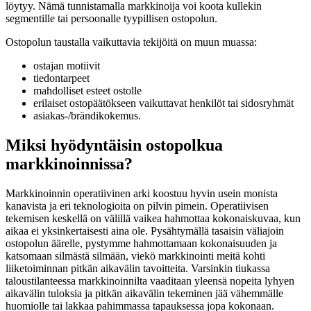
löytyy. Nämä tunnistamalla markkinoija voi koota kullekin
segmentille tai persoonalle tyypillisen ostopolun.
Ostopolun taustalla vaikuttavia tekijöitä on muun muassa:
ostajan motiivit
tiedontarpeet
mahdolliset esteet ostolle
erilaiset ostopäätökseen vaikuttavat henkilöt tai sidosryhmät
asiakas-/brändikokemus.
Miksi hyödyntäisin ostopolkua
markkinoinnissa?
Markkinoinnin operatiivinen arki koostuu hyvin usein monista
kanavista ja eri teknologioita on pilvin pimein. Operatiivisen
tekemisen keskellä on välillä vaikea hahmottaa kokonaiskuvaa, kun
aikaa ei yksinkertaisesti aina ole. Pysähtymällä tasaisin väliajoin
ostopolun äärelle, pystymme hahmottamaan kokonaisuuden ja
katsomaan silmästä silmään, viekö markkinointi meitä kohti
liiketoiminnan pitkän aikavälin tavoitteita. Varsinkin tiukassa
taloustilanteessa markkinoinnilta vaaditaan yleensä nopeita lyhyen
aikavälin tuloksia ja pitkän aikavälin tekeminen jää vähemmälle
huomiolle tai lakkaa pahimmassa tapauksessa jopa kokonaan.