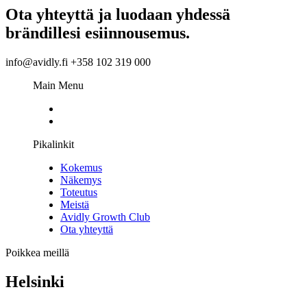
Ota yhteyttä ja luodaan yhdessä
brändillesi esiinnousemus.
info@avidly.fi +358 102 319 000
Main Menu
Pikalinkit
Kokemus
Näkemys
Toteutus
Meistä
Avidly Growth Club
Ota yhteyttä
Poikkea meillä
Helsinki