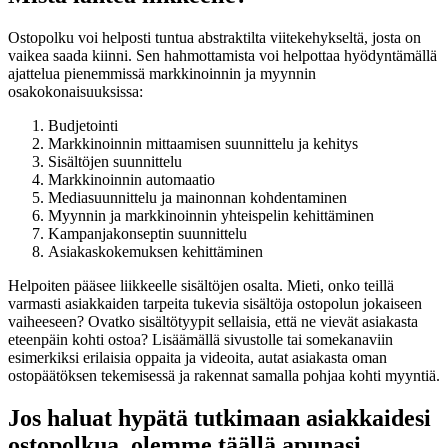
Ostopolku voi helposti tuntua abstraktilta viitekehykseltä, josta on
vaikea saada kiinni. Sen hahmottamista voi helpottaa hyödyntämällä
ajattelua pienemmissä markkinoinnin ja myynnin
osakokonaisuuksissa:
Budjetointi
Markkinoinnin mittaamisen suunnittelu ja kehitys
Sisältöjen suunnittelu
Markkinoinnin automaatio
Mediasuunnittelu ja mainonnan kohdentaminen
Myynnin ja markkinoinnin yhteispelin kehittäminen
Kampanjakonseptin suunnittelu
Asiakaskokemuksen kehittäminen
Helpoiten pääsee liikkeelle sisältöjen osalta. Mieti, onko teillä
varmasti asiakkaiden tarpeita tukevia sisältöja ostopolun jokaiseen
vaiheeseen? Ovatko sisältötyypit sellaisia, että ne vievät asiakasta
eteenpäin kohti ostoa? Lisäämällä sivustolle tai somekanaviin
esimerkiksi erilaisia oppaita ja videoita, autat asiakasta oman
ostopäätöksen tekemisessä ja rakennat samalla pohjaa kohti myyntiä.
Jos haluat hypätä tutkimaan asiakkaidesi
ostopolkua, olemme täällä apunasi.