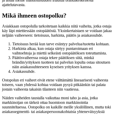
ja antaa meille mahdollisuuden irtautua brändikeskeisestä
ajattelutavasta.
Mikä ihmeen ostopolku?
Asiakkaan ostopolulla tarkoitetaan kaikkia niitä vaiheita, jotka ostaja
käy läpi miettiessään ostopäätöstä. Yksinkertaistaen se voidaan jakaa
neljään vaiheeseen: tietoisuus, harkinta, päätös ja asiakassuhde.
Tietoisuus herää kun tarve esiintyy palvelua/tuotetta kohtaan.
Harkinta alkaa, kun ostaja siirtyy puntaroimaan eri
vaihtoehtoja ja miettii selkeästi ostopäätöksen toteuttamista.
Päätösvaiheessa ostaja tekee päätöksen siitä, minkä
brändin/yrityksen tuotteen tai palvelun lopulta ostaa sitoutuen
näin asiakassuhteeseen kyseisen yrityksen kanssa.
Asiakassuhde.
Ostopolun eri vaiheet eivät etene välttämättä lineaarisesti vaiheesta
toiseen, vaan yhdessä kohtaa voidaan pysyä pitkäänkin tai palata
jostain vaiheesta takaisin tilanteen niin vaatiessa.
Näiden vaiheiden taustalla vaikuttaa moni taho ja asia, jotka
markkinoijan on tärkeä ottaa huomioon markkinointia
suunniteltaessa. Ostopolku on kaikille meille yksilöllinen, mutta toki
asiakassegmentti- tai asiakaspersoonakohtaisia yhteneväisyyksiä