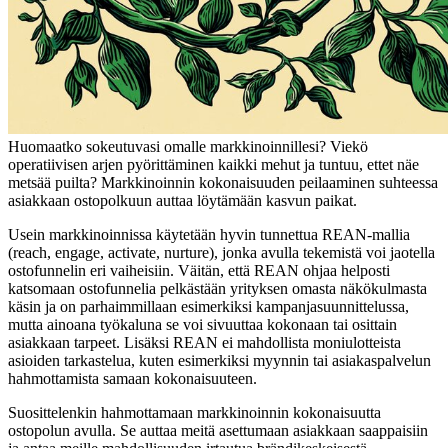
Huomaatko sokeutuvasi omalle markkinoinnillesi? Viekö
operatiivisen arjen pyörittäminen kaikki mehut ja tuntuu, ettet näe
metsää puilta? Markkinoinnin kokonaisuuden peilaaminen suhteessa
asiakkaan ostopolkuun auttaa löytämään kasvun paikat.
Usein markkinoinnissa käytetään hyvin tunnettua REAN-mallia
(reach, engage, activate, nurture), jonka avulla tekemistä voi jaotella
ostofunnelin eri vaiheisiin. Väitän, että REAN ohjaa helposti
katsomaan ostofunnelia pelkästään yrityksen omasta näkökulmasta
käsin ja on parhaimmillaan esimerkiksi kampanjasuunnittelussa,
mutta ainoana työkaluna se voi sivuuttaa kokonaan tai osittain
asiakkaan tarpeet. Lisäksi REAN ei mahdollista moniulotteista
asioiden tarkastelua, kuten esimerkiksi myynnin tai asiakaspalvelun
hahmottamista samaan kokonaisuuteen.
Suosittelenkin hahmottamaan markkinoinnin kokonaisuutta
ostopolun avulla. Se auttaa meitä asettumaan asiakkaan saappaisiin