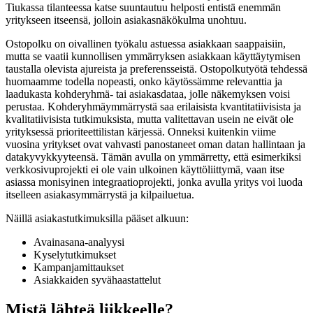
Tiukassa tilanteessa katse suuntautuu helposti entistä enemmän
yritykseen itseensä, jolloin asiakasnäkökulma unohtuu.
Ostopolku on oivallinen työkalu astuessa asiakkaan saappaisiin,
mutta se vaatii kunnollisen ymmärryksen asiakkaan käyttäytymisen
taustalla olevista ajureista ja preferensseistä. Ostopolkutyötä tehdessä
huomaamme todella nopeasti, onko käytössämme relevanttia ja
laadukasta kohderyhmä- tai asiakasdataa, jolle näkemyksen voisi
perustaa. Kohderyhmäymmärrystä saa erilaisista kvantitatiivisista ja
kvalitatiivisista tutkimuksista, mutta valitettavan usein ne eivät ole
yrityksessä prioriteettilistan kärjessä. Onneksi kuitenkin viime
vuosina yritykset ovat vahvasti panostaneet oman datan hallintaan ja
datakyvykkyyteensä. Tämän avulla on ymmärretty, että esimerkiksi
verkkosivuprojekti ei ole vain ulkoinen käyttöliittymä, vaan itse
asiassa monisyinen integraatioprojekti, jonka avulla yritys voi luoda
itselleen asiakasymmärrystä ja kilpailuetua.
Näillä asiakastutkimuksilla pääset alkuun:
Avainasana-analyysi
Kyselytutkimukset
Kampanjamittaukset
Asiakkaiden syvähaastattelut
Mistä lähteä liikkeelle?