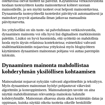
ostettavissa olevat tuotteet tai palvelut. Käytännössä verkkosivustolta
tuodaan tuotesyötteen kautta mainostettavat kohteet suoraan
mainostileille, ja sen myötä tuotteet ovat helposti mainostettavissa.
Dynaamisella tuotesyötteellä tuotetiedot päivittyvät automaattisesti ja
mainokset pysyvät ajantasalla ilman jatkuvaa manuaalista
päivitystarvetta.
Jos yritykselläsi on siis tuote- tai palvelulistaus verkkosivustolla,
dynaaminen mainonta voi olla hyvä lisä digitaalisen markkinoinnin
palettiin. Lisäksi on hyvä huomioida, että syötteitä on mahdollista
luoda myös täysin erilaisissa konteksteissa; esimerkiksi vahvasti
sisältömarkkinointiin nojaavissa yrityksissä myös blogisyötteen
käyttäminen dynaamisen mainonnan pohjana voi auttaa parempiin
tuloksiin.
Dynaaminen mainonta mahdollistaa
kohderyhmän yksilöllisen kohtaamisen
Mainosalustat nojaavat nykyään vahvasti algoritmeihin ja tekoälyyn.
Myös dynaamisen mainonnan hyödyt pohjautuvat väkevästi
algoritmiin ja koneoppimiseen. Mainosalustojen tavoite on aina
näyttää mahdollisimman relevantteja mainoksia halutulle
kohderyhmälle. Mainonnan alkaessa alusta alkaa keräämään dataa ja
oppimaan, kuinka näyttää oikeita tuotteita oikeille henkilöille