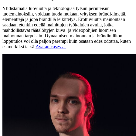
Yhdistämällä luovuutta ja teknologiaa tylsiin perinteisiin
tuotemainoksiin, voidaan tuoda mukaan yrityksen brändi-ilmettä,
elementtejä ja jopa brändillä leikittelyä. Erottuvuutta mainontaan
saadaan etenkin edellä mainittujen työkalujen avulla, jotka
mahdollistavat räätälöityjen kuva- ja videopohjien luomisen
mainonnan tarpeisiin. Dynaamisen mainonnan ja brändin liiton
lopputulos voi olla paljon parempi kuin osataan edes odottaa, kuten
esimerkiksi tässä
Avaran casessa.