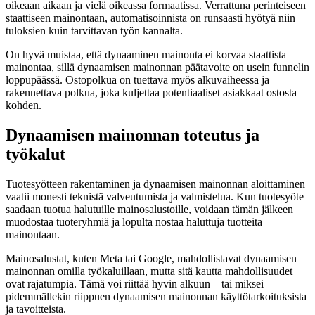
oikeaan aikaan ja vielä oikeassa formaatissa. Verrattuna perinteiseen
staattiseen mainontaan, automatisoinnista on runsaasti hyötyä niin
tuloksien kuin tarvittavan työn kannalta.
On hyvä muistaa, että dynaaminen mainonta ei korvaa staattista
mainontaa, sillä dynaamisen mainonnan päätavoite on usein funnelin
loppupäässä. Ostopolkua on tuettava myös alkuvaiheessa ja
rakennettava polkua, joka kuljettaa potentiaaliset asiakkaat ostosta
kohden.
Dynaamisen mainonnan toteutus ja
työkalut
Tuotesyötteen rakentaminen ja dynaamisen mainonnan aloittaminen
vaatii monesti teknistä valveutumista ja valmistelua. Kun tuotesyöte
saadaan tuotua halutuille mainosalustoille, voidaan tämän jälkeen
muodostaa tuoteryhmiä ja lopulta nostaa haluttuja tuotteita
mainontaan.
Mainosalustat, kuten Meta tai Google, mahdollistavat dynaamisen
mainonnan omilla työkaluillaan, mutta sitä kautta mahdollisuudet
ovat rajatumpia. Tämä voi riittää hyvin alkuun – tai miksei
pidemmällekin riippuen dynaamisen mainonnan käyttötarkoituksista
ja tavoitteista.