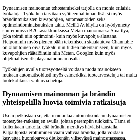
Dynaamisen mainonnan tehostamiseksi tarjolla on monia erilaisia
työkaluja. Työkaluja tarvitaan syötteenhallinnan lisäksi myös
brändinmukaisten kuvapohjien, automaatioiden sekä
optimointiominaisuuksien takia. Meillä Avidlylla on hyödynnetty
suuremmissa B2C-asiakkuuksissa Metan mainonnassa Smartlya,
joka toimii niin optimointi- kuin myös kuvapohja-alustana.
Helpommin myös pienempään tekemiseen skaalautuva Channable
on ollut toinen oiva työkalu niin fiidien rakentamiseen, kuin myös
kuvapohjien räätälöintiin niin Metan, Googlen kuin myös
ohjelmallisen display-mainonnan osalta.
Työkalujen avulla tuotesyötteeltä voidaan tuoda mainokseen
mukaan automatisoidusti myös esimerkiksi tuotearvosteluja tai muita
tuotekohtaisia vaihtuvia tietoja.
Dynaamisen mainonnan ja brändin
yhteispelillä luovia toimivia ratkaisuja
Usein pelkästään se, että mainontaa automatisoidaan dynaamisten
tuotesyöte-ratkaisujen avulla, johtaa parempiin tuloksiin. Tämä ei
kuitenkaan tarkoita, että brändin merkitys häviäisi taustalla.
Kilpailijoista erottuminen vaatii vahvaa brändiä, jolla voidaan
kasvattaa huomioarvoa digikentän vilisevässä mainosmassassa.