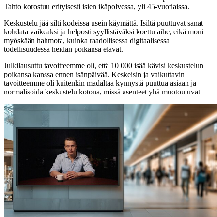
Tahto korostuu erityisesti isien ikäpolvessa, yli 45-vuotiaissa.
Keskustelu jää silti kodeissa usein käymättä. Isiltä puuttuvat sanat
kohdata vaikeaksi ja helposti syyllistäväksi koettu aihe, eikä moni
myöskään hahmota, kuinka raadollisessa digitaalisessa
todellisuudessa heidän poikansa elävät.
Julkilausuttu tavoitteemme oli, että 10 000 isää kävisi keskustelun
poikansa kanssa ennen isänpäivää. Keskeisin ja vaikuttavin
tavoitteemme oli kuitenkin madaltaa kynnystä puuttua asiaan ja
normalisoida keskustelu kotona, missä asenteet yhä muotoutuvat.