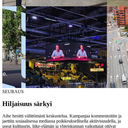
SEURAUS
Hiljaisuus särkyi
Aihe herätti välittömästi keskustelua. Kampanjaa kommentoitiin ja
jaettiin sosiaalisessa mediassa poikkeuksellisella aktiivisuudella, ja
useat kulttuurin, liike-elämän ja yhteiskunnan vaikuttajat ottivat