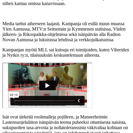
siihen kantaa omissa kanavissaan.
Media tarttui aiheeseen laajasti. Kampanja oli esillä muun muassa
Ylen Aamussa, MTV:n Seitsemän ja Kymmenen uutisissa, Viiden
jälkeen- ja Rikospaikka-ohjelmissa sekä isänpäivän alla Radion
Novan Aamussa ja lukuisissa lehdissä ja verkkojulkaisuissa.
Kampanjan myötä MLL sai kutsuja eri toimijoiden, kuten Vihreiden
ja Nytkis ry:n, tilaisuuksiin keskustelemaan aiheesta.
Isät ovat tärkeitä roolimalleja pojilleen, ja Mannerheimin
Lastensuojeluliiton isänpäivän teema puheeksi ottamisesta naisista,
sukupuolten tasa-arvosta ja nollatoleranssista väkivaltaa kohtaan on
oikeansuuntaista viestintää, jota on johdonmukaisesti jatkettava.