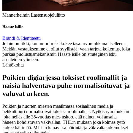
Mannerheimin Lastensuojeluliitto
Haaste Isille
Brändi & Identiteetti
Jotain on rikki, kun nuori mies kokee tasa-arvon uhkana itselleen.
Meidän vastauksemme ei ollut syyllistää, vaan tarjota kokemus, joka
purkaa puolustusmekanismit. Haaste isille on strateginen isku
asenteiden ytimeen.
Lähtökohta
Poikien digiarjessa toksiset roolimallit ja
naisia halventava puhe normalisoituvat ja
valuvat arkeen.
Poikien ja nuorten miesten maailmassa sosiaalinen media ja
pelikulttuuri normalisoivat toksisia roolimalleja. Nytkis ry:n mukaan
joka neljäs alle 35-vuotias mies uskoo, että nainen voi ansaita
häneen kohdistuvan väkivallan. THL:n mukaan joka kolmas tyttö
kokee häirintää. MLL:n kanavissa häirintä- ja väkivaltakokemukset
nousevat esiin viikoittain.