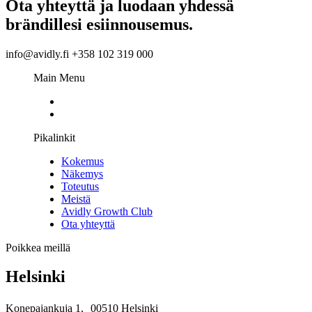
Ota yhteyttä ja luodaan yhdessä
brändillesi esiinnousemus.
info@avidly.fi +358 102 319 000
Main Menu
Pikalinkit
Kokemus
Näkemys
Toteutus
Meistä
Avidly Growth Club
Ota yhteyttä
Poikkea meillä
Helsinki
Konepajankuja 1, 00510 Helsinki