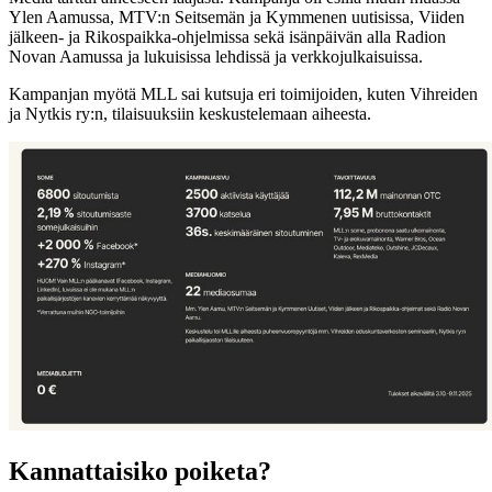
Ylen Aamussa, MTV:n Seitsemän ja Kymmenen uutisissa, Viiden
jälkeen- ja Rikospaikka-ohjelmissa sekä isänpäivän alla Radion
Novan Aamussa ja lukuisissa lehdissä ja verkkojulkaisuissa.
Kampanjan myötä MLL sai kutsuja eri toimijoiden, kuten Vihreiden
ja Nytkis ry:n, tilaisuuksiin keskustelemaan aiheesta.
Kannattaisiko poiketa?