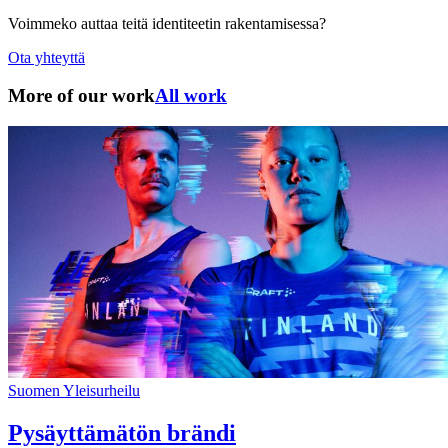
Voimmeko auttaa teitä identiteetin rakentamisessa?
Ota yhteyttä
More of our work
All work
Suomen Yleisurheilu
Pysäyttämätön brändi