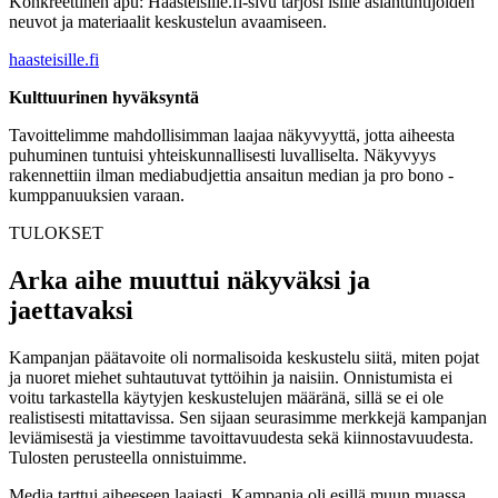
Konkreettinen apu: Haasteisille.fi-sivu tarjosi isille asiantuntijoiden
neuvot ja materiaalit keskustelun avaamiseen.
haasteisille.fi
Kulttuurinen hyväksyntä
Tavoittelimme mahdollisimman laajaa näkyvyyttä, jotta aiheesta
puhuminen tuntuisi yhteiskunnallisesti luvalliselta. Näkyvyys
rakennettiin ilman mediabudjettia ansaitun median ja pro bono -
kumppanuuksien varaan.
TULOKSET
Arka aihe muuttui näkyväksi ja
jaettavaksi
Kampanjan päätavoite oli normalisoida keskustelu siitä, miten pojat
ja nuoret miehet suhtautuvat tyttöihin ja naisiin. Onnistumista ei
voitu tarkastella käytyjen keskustelujen määränä, sillä se ei ole
realistisesti mitattavissa. Sen sijaan seurasimme merkkejä kampanjan
leviämisestä ja viestimme tavoittavuudesta sekä kiinnostavuudesta.
Tulosten perusteella onnistuimme.
Media tarttui aiheeseen laajasti. Kampanja oli esillä muun muassa