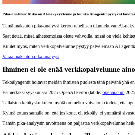
Pika-analyysi: Mikä on AI-näkyvyytenne ja kuinka AI-agentit pystyvät käyt
Tämä maksuton pika-analyysi kertoo rehellisen tilannekuvan AI-näkyvyyd
Saat tietää, missä aiheteemoissa olette vahvoilla, missä on vielä kehi
Kuulet myös, miten verkkopalvelunne pystyy palvelemaan AI-agenttia 
Varaa maksuton pika-analyysi
Ihminen ei ole enää verkkopalvelunne aino
Tekoälyagentit hoitavat meidän ihmisten puolesta tänä päivänä yhä en
Esimerkiksi syyskuussa 2025 OpenAI kertoi (lähde:
openai.com
2025)
Tällaisten kehityskulkujen myötä on melko vaivatonta todeta, että agen
Kylmä totuus samalla on, että jos kone, eli tekoäly, ei ymmärrä sivust
Tämän pika-analyysin tavoitteena on paljastaa verkkopalvelunne heikot