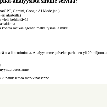
ika-analyysista sinulle selviää:
 (ChatGPT, Gemini, Google AI Mode jne.)
eri alustoilla)
n vielä kehitettävää
asiakkaita
sä kohtaa matkaa agentin matka tyssää ja miksi
ärkeä osa liiketoimintaa. Analyysimme palvelee parhaiten yli 20 miljoona
i
 myyntiprosessianne
taa kilpailuasemaa markkinassanne