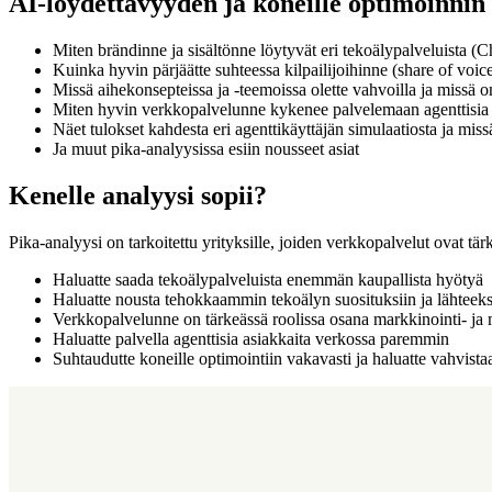
AI-löydettävyyden ja koneille optimoinnin p
Miten brändinne ja sisältönne löytyvät eri tekoälypalveluista
Kuinka hyvin pärjäätte suhteessa kilpailijoihinne (share of voice 
Missä aihekonsepteissa ja -teemoissa olette vahvoilla ja missä o
Miten hyvin verkkopalvelunne kykenee palvelemaan agenttisia 
Näet tulokset kahdesta eri agenttikäyttäjän simulaatiosta ja mis
Ja muut pika-analyysissa esiin nousseet asiat
Kenelle analyysi sopii?
Pika-analyysi on tarkoitettu yrityksille, joiden verkkopalvelut ovat t
Haluatte saada tekoälypalveluista enemmän kaupallista hyötyä
Haluatte nousta tehokkaammin tekoälyn suosituksiin ja lähteeks
Verkkopalvelunne on tärkeässä roolissa osana markkinointi- ja
Haluatte palvella agenttisia asiakkaita verkossa paremmin
Suhtaudutte koneille optimointiin vakavasti ja haluatte vahvis