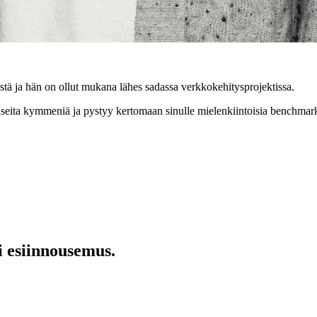
tä ja hän on ollut mukana lähes sadassa verkkokehitysprojektissa.
 useita kymmeniä ja pystyy kertomaan sinulle mielenkiintoisia benchmark
i esiinnousemus.