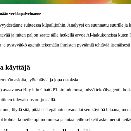
tämään verkkopalveluanne
estänne suhteessa kilpailijoihin. Analyysi on suunnattu suurille ja kes
tettävää ja miten paljon saatte tällä hetkellä arvoa AI-hakukoneista ku
ja pystyvätkö agentit tekemään ihmisten pyytämiä tehtäviä itsenäisest
a käyttäjä
emmän asioita, työtehtäviä ja jopa ostoksia.
 avaavansa Buy it in ChatGPT -toimintonsa, missä tekoälyagentit hoita
ttinen tulevaisuus on jo täällä.
oanne, löydä sitä, pitää sitä epäluotettavana tai sen käyttöä hitaana, m
 kohdat koneille optimoinnissa ja antaa teille selkeät askelmerkit hei