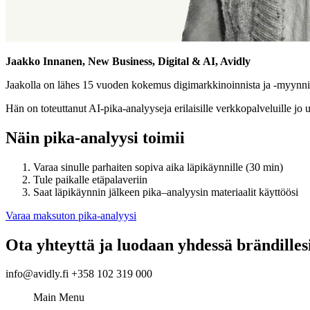
Jaakko Innanen, New Business, Digital & AI, Avidly
Jaakolla on lähes 15 vuoden kokemus digimarkkinoinnista ja -myynnis
Hän on toteuttanut AI-pika-analyyseja erilaisille verkkopalveluille jo
Näin pika-analyysi toimii
Varaa sinulle parhaiten sopiva aika läpikäynnille (30 min)
Tule paikalle etäpalaveriin
Saat läpikäynnin jälkeen pika–analyysin materiaalit käyttöösi
Varaa maksuton pika-analyysi
Ota yhteyttä ja luodaan yhdessä brändilles
info@avidly.fi +358 102 319 000
Main Menu