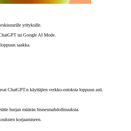
kisuurille yrityksille.
ten ChatGPT tai Google AI Mode.
i loppuun saakka.
vat ChatGPT:n käyttäjien verkko-ostoksia loppuun asti.
enetätte hurjan määrän bisnesmahdollisuuksia.
kkouksien korjaamiseen.