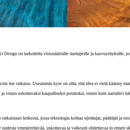
 Design on tarkoitettu visionäärisille startupeille ja kasvuyrityksille, 
n itse ratkaisu. Useammin kyse on siitä, että idea ei vielä käänny markki
 vision uskottavaksi kaupalliseksi positioksi, ennen kuin narratiivi luk
atkaistaan hetkessä, jossa teknologia kohtaa sijoittajat, päättäjät ja e
 uudesta ymmärrettävää, uskottavaa ja vaikeasti ohitettavaa jo ennen sk