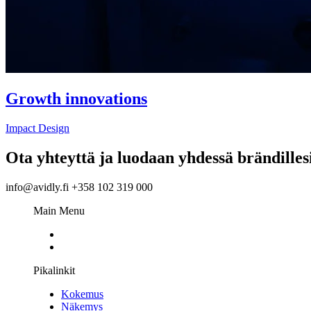
Growth innovations
Impact Design
Ota yhteyttä ja luodaan yhdessä brändilles
info@avidly.fi +358 102 319 000
Main Menu
Pikalinkit
Kokemus
Näkemys