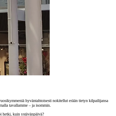
uosikymmeniä hyväntahtoisesti nokitellut erään tietyn kilpailijansa
 omalla tavallamme – ja isommin.
pi hetki, kuin ystävänpäivä?