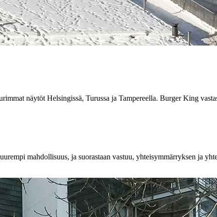
uurimmat näytöt Helsingissä, Turussa ja Tampereella. Burger King vasta
suurempi mahdollisuus, ja suorastaan vastuu, yhteisymmärryksen ja yhtei