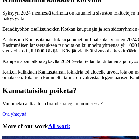
Syksyyn 2024 mennessä tarinoita on kuunneltu sivuston lokitietojen mu
näkyvyyttä.
Brändityöhön osallistuneiden Kotkan kaupungin ja sen sidosryhmien edu
Audiosarja Kantasataman lokikirja nimettiin finalistiksi vuoden 2024 Gr
Ensimmäisen lanseerauksen tarinoita on kuunneltu yhteensä yli 1000 
sivustolla oli yli 1000 kävijää. Kävijät viettivät sivustolla keskimäärin
Kampanja sai jatkoa syksyllä 2024 Seela Sellan tähdittämänä ja myös tä
Kaiken kaikkiaan Kantasataman lokikirja toi alueelle arvoa, jota on ma
omakseen. Jokainen kuunneltu tarina on vahvistaa legendaarisen Kantas
Kannattaisiko poiketa?
Voimmeko auttaa teitä brändistrategian luomisessa?
Ota yhteyttä
More of our work
All work