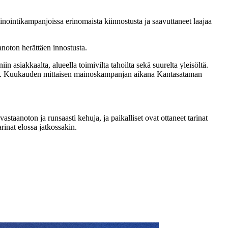
nointikampanjoissa erinomaista kiinnostusta ja saavuttaneet laajaa
anoton herättäen innostusta.
 asiakkaalta, alueella toimivilta tahoilta sekä suurelta yleisöltä.
usta. Kuukauden mittaisen mainoskampanjan aikana Kantasataman
taanoton ja runsaasti kehuja, ja paikalliset ovat ottaneet tarinat
inat elossa jatkossakin.