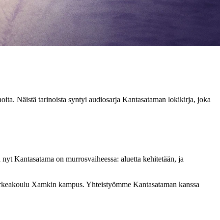
ta. Näistä tarinoista syntyi audiosarja Kantasataman lokikirja, joka
a nyt Kantasatama on murrosvaiheessa: aluetta kehitetään, ja
korkeakoulu Xamkin kampus. Yhteistyömme Kantasataman kanssa