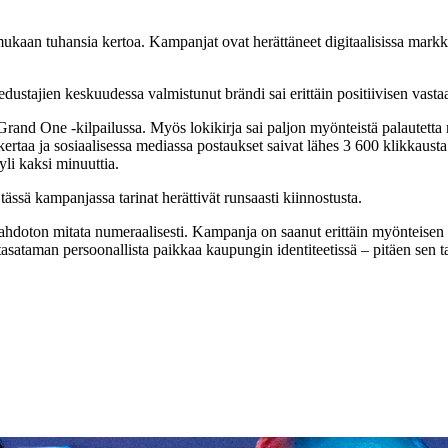
kaan tuhansia kertoa. Kampanjat ovat herättäneet digitaalisissa markki
stajien keskuudessa valmistunut brändi sai erittäin positiivisen vasta
and One -kilpailussa. Myös lokikirja sai paljon myönteistä palautetta niin
kertaa ja sosiaalisessa mediassa postaukset saivat lähes 3 600 klikka
 yli kaksi minuuttia.
ssä kampanjassa tarinat herättivät runsaasti kiinnostusta.
hdoton mitata numeraalisesti. Kampanja on saanut erittäin myönteisen vas
ataman persoonallista paikkaa kaupungin identiteetissä – pitäen sen tar