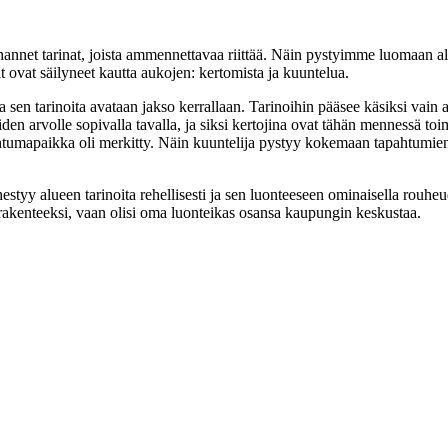
et tarinat, joista ammennettavaa riittää. Näin pystyimme luomaan alue
 ovat säilyneet kautta aukojen: kertomista ja kuuntelua.
a sen tarinoita avataan jakso kerrallaan. Tarinoihin pääsee käsiksi vain a
den arvolle sopivalla tavalla, ja siksi kertojina ovat tähän mennessä to
tumapaikka oli merkitty. Näin kuuntelija pystyy kokemaan tapahtumien po
ähestyy alueen tarinoita rehellisesti ja sen luonteeseen ominaisella rouh
nkirakenteeksi, vaan olisi oma luonteikas osansa kaupungin keskustaa.