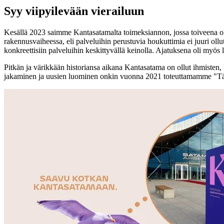
Syy viipyilevään vierailuun
Kesällä 2023 saimme Kantasatamalta toimeksiannon, jossa toiveena oli 
rakennusvaiheessa, eli palveluihin perustuvia houkuttimia ei juuri oll
konkreettisiin palveluihin keskittyvällä keinolla. Ajatuksena oli myös
Pitkän ja värikkään historiansa aikana Kantasatama on ollut ihmisten,
jakaminen ja uusien luominen onkin vuonna 2021 toteuttamamme "Tää