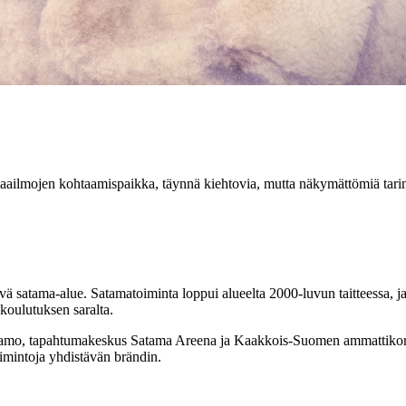
aailmojen kohtaamispaikka, täynnä kiehtovia, mutta näkymättömiä tarinoi
vä satama-alue. Satamatoiminta loppui alueelta 2000-luvun taitteessa, j
 koulutuksen saralta.
Vellamo, tapahtumakeskus Satama Areena ja Kaakkois-Suomen ammatti
oimintoja yhdistävän brändin.