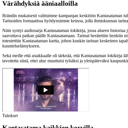
Värähdyksiä ääniaalloilla
Brändin mukaisesti valitsimme kampanjan keskiöön Kantasataman tuhann
Tarinoiden formaatissa hyödynsimme keinoa, jolla ihmiskunnan tarinat
Näin syntyi audiosarja Kantasataman lokikirja, jossa alueen historiaa j
saavuttava paikan päälle Kantasatamaan. Tarinat herätettiin henkiin nii
toteutettiin Kantasataman kartta, johon kunkin tarinan keskeinen tapah
kuunteluelämykseen.
Sekä meille että asiakkaalle oli tärkeää, että Kantasataman lokikirja l
tavoitetta siinä, ettei alue muuttuisi tylsäksi ja yleispäteväksi kaupu
Tulokset
Kantasatama kaikkien korvilla