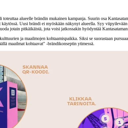
toteuttaa alueelle brändin mukainen kampanja. Suurin osa Kantasatamaan
ut käytössä. Uusi brändi ei myöskään näkynyt alueella. Syy viipyilevään 
 luoda jotain pitkäikäistä, jota voisi jatkossakin hyödyntää Kantasatama
 kulttuurien ja maailmojen kohtaamispaikka. Siksi se suorastaan pursua
llä maailmat kohtaavat" -brändikonseptin ytimessä.