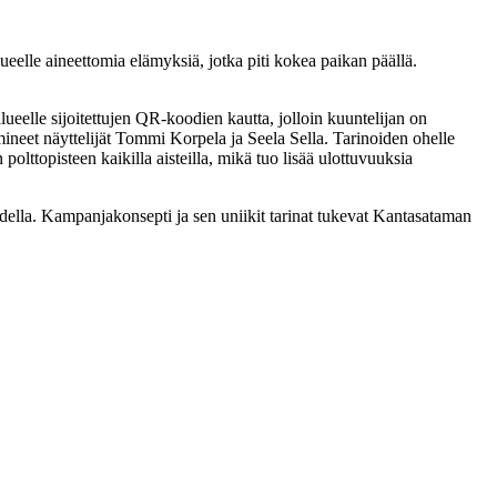
elle aineettomia elämyksiä, jotka piti kokea paikan päällä.
lueelle sijoitettujen QR-koodien kautta, jolloin kuuntelijan on
imineet näyttelijät Tommi Korpela ja Seela Sella. Tarinoiden ohelle
lttopisteen kaikilla aisteilla, mikä tuo lisää ulottuvuuksia
eudella. Kampanjakonsepti ja sen uniikit tarinat tukevat Kantasataman