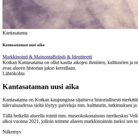
Kantasatama
Kantasataman uusi aika
Markkinointi & Mainonta
Brändi & Identiteetti
Kotkan Kantasatama on ollut kautta aikojen ihmisten, kulttuurien ja m
avaa alueen historian jakso kerrallaan.
Lähtökohta
Kantasataman uusi aika
Kantasatama on Kotkan kaupungissa sijaitseva historiallisesti merkittä
tulevaisuudessa sieltä löytyy palveluja mm. kulttuurin, tutkimuksen ja
Tällä hetkellä alueella toimii mm. museokokonaisuus merikeskus 
alkoi vuonna 2021, jolloin teimme alueen markkinoinnin tueksi sen t
Näkemys