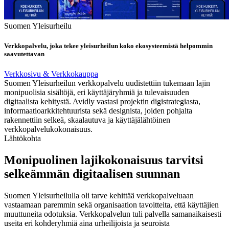
Suomen Yleisurheilu
Verkkopalvelu, joka tekee yleisurheilun koko ekosysteemistä helpommin
saavutettavan
Verkkosivu & Verkkokauppa
Suomen Yleisurheilun verkkopalvelu uudistettiin tukemaan lajin
monipuolisia sisältöjä, eri käyttäjäryhmiä ja tulevaisuuden
digitaalista kehitystä. Avidly vastasi projektin digistrategiasta,
informaatioarkkitehtuurista sekä designista, joiden pohjalta
rakennettiin selkeä, skaalautuva ja käyttäjälähtöinen
verkkopalvelukokonaisuus.
Lähtökohta
Monipuolinen lajikokonaisuus tarvitsi
selkeämmän digitaalisen suunnan
Suomen Yleisurheilulla oli tarve kehittää verkkopalveluaan
vastaamaan paremmin sekä organisaation tavoitteita, että käyttäjien
muuttuneita odotuksia. Verkkopalvelun tuli palvella samanaikaisesti
useita eri kohderyhmiä aina urheilijoista ja seuroista