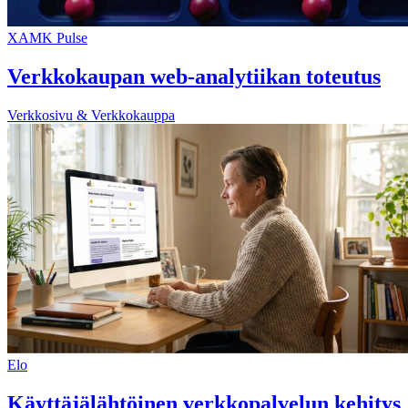
XAMK Pulse
Verkkokaupan web-analytiikan toteutus
Verkkosivu & Verkkokauppa
Elo
Käyttäjälähtöinen verkkopalvelun kehitys