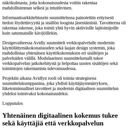
näkökulmasta, jotta kokonaisuudesta voitiin rakentaa
mahdollisimman selkeä ja intuitiivinen.
Informaatioarkkitehtuurin suunnittelussa painotettiin erityisesti
tiedon löydettävyyttä ja sisällön loogista jäsentämistä. Tavoitteena oli
rakentaa rakenne, joka toimii yhtä hyvin aktiivisille lajitoimijoille
kuin satunnaisille kävijöillekin.
Designvaiheessa Avidly suunnitteli verkkopalvelulle modernin
käyttöliittymäkokonaisuuden sekä laajan design systemin, joka
mahdollistaa yhtenäisen käyttökokemuksen eri sisältöjen ja
palveluiden välillä. Modulaarinen suunnittelumalli tukee
verkkopalvelun jatkokehitystä ja helpottaa uusien sisältöjen sekä
toimintojen rakentamista tulevaisuudessa.
Projektin aikana Avidlyn rooli oli toimia strategisena
suunnittelukumppanina, joka yhdisti käyttäjäymmärryksen,
liiketoiminnalliset tavoitteet ja modernin digitaalisen suunnittelun
yhdeksi toimivaksi kokonaisuudeksi.
Lopputulos
Yhtenäinen digitaalinen kokemus tukee
sekä käyttäjiä että verkkopalvelun