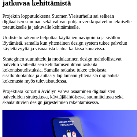
jatkuvaa kehittämistä
Projektin lopputuloksena Suomen Yleisurheilu sai selkeän
digitaalisen suunnan sekä vahvan pohjan verkkopalvelun tekniselle
toteutukselle ja jatkuvalle kehittämiselle.
Uudistettu rakenne helpottaa käyttäjien navigointia ja sisällön
löytämistä, samalla kun yhtenäinen design system tukee palvelun
käytettävyyttä ja visuaalista laatua kaikissa kanavissa.
Strateginen suunnittelu ja modulaarinen design mahdollistavat
palvelun vaiheittaisen kehittämisen ilman raskaita
kokonaisuudistuksia. Samalla ratkaisu tukee tehokasta
sisällöntuotantoa ja auttaa ylläpitämään yhtenäistä digitaalista
kokemusta myös tulevaisuudessa.
Projektissa korostui Avidlyn vahva osaaminen digitaalisten
palveluiden strategiassa, käyttäjälähtöisessä suunnittelussa sekä
skaalautuvien design järjestelmien rakentamisessa.